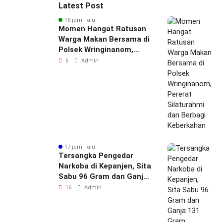
Latest Post
16 jam lalu
Momen Hangat Ratusan
Warga Makan Bersama di
Polsek Wringinanom,
Pererat Silaturahmi dan
6
Admin
Berbagi Keberkahan
17 jam lalu
Tersangka Pengedar
Narkoba di Kepanjen, Sita
Sabu 96 Gram dan Ganja
131 Gram Diamankan
16
Admin
Polres Malang