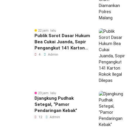
22 jam lalu
Publik Sorot Dasar Hukum
Bea Cukai Juanda, Sopir
Pengangkut 141 Karton
Rokok Ilegal Dilepas
4
Admin
23 jam lalu
Djangkung Pudhak
Setegal, “Pamor
Pendaringan Kebak”
12
Admin