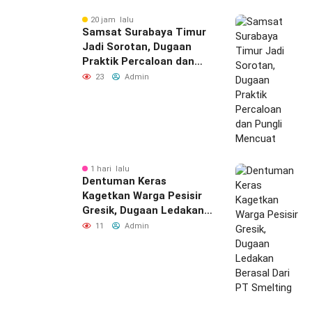
20 jam lalu
Samsat Surabaya Timur
Jadi Sorotan, Dugaan
Praktik Percaloan dan
Pungli Mencuat
23
Admin
1 hari lalu
Dentuman Keras
Kagetkan Warga Pesisir
Gresik, Dugaan Ledakan
Berasal Dari PT Smelting
11
Admin