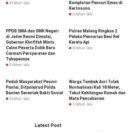
Komplotan Pencuri Emas di
4 tahun lalu
Kertosono
2 tahun lalu
PPDB SMA dan SMK Negeri
Polres Malang Ringkus 2
di Jatim Resmi Dimulai,
Pelaku Pencurian Besi Rel
Gubernur Khofifah Minta
Kereta Api
Calon Peserta Didik Baru
4 tahun lalu
Cermati Persyaratan dan
Tahapannya
3 tahun lalu
Peduli Masyarakat Pesisir
Warga Tambak Asri Tolak
Pantai, Ditpolairud Polda
Normalisasi Kali 18 Meter,
Banten Serentak Bakti Sosial
Takut Kehilangan Rumah dan
Mata Pencaharian
4 tahun lalu
1 tahun lalu
Latest Post