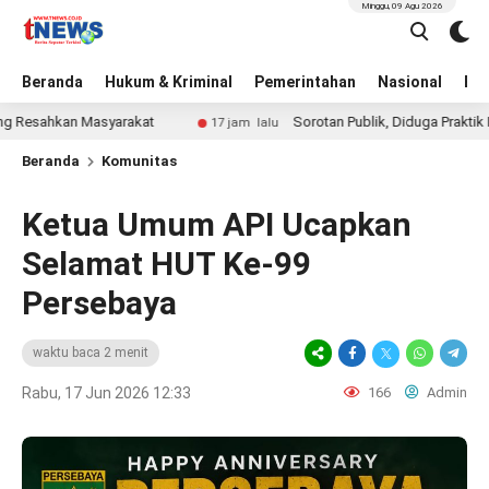
Minggu, 09 Agu 2026
Beranda
Hukum & Kriminal
Pemerintahan
Nasional
BN
kan Masyarakat
Sorotan Publik, Diduga Praktik Pungli 
17 jam lalu
Beranda
Komunitas
Ketua Umum API Ucapkan
Selamat HUT Ke‑99
Persebaya
waktu baca 2 menit
Rabu, 17 Jun 2026 12:33
166
Admin