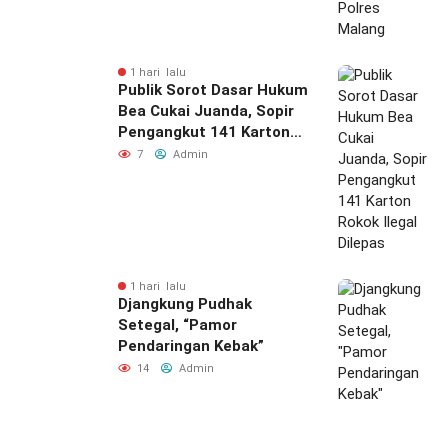
1 hari lalu
Publik Sorot Dasar Hukum
Bea Cukai Juanda, Sopir
Pengangkut 141 Karton
Rokok Ilegal Dilepas
7
Admin
1 hari lalu
Djangkung Pudhak
Setegal, “Pamor
Pendaringan Kebak”
14
Admin