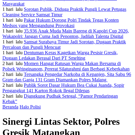
Masyarakat
1 hari lalu
Sorotan Publik, Diduga Praktik Pungli Lewat Petugas
Cleaning Service Samsat Timur
1 hari lalu
Pakar Hukum Dorong Polri Tindak Tegas Konten
Medsos yang Mengandung Provokasi
1 hari lalu
35.936 Anak Muda Main Bareng di Kapolri Cup 2026,
Wakapolri: Jangan Cuma Jadi Penonton, Jadilah Talenta Digital
1 hari lalu
Samsat Surabaya Timur Jadi Sorotan, Dugaan Praktik
Percaloan dan Pungli Mencuat
1 hari lalu
Dentuman Keras Kagetkan Warga Pesisir Gresik,
Dugaan Ledakan Berasal Dari PT Smelting
2 hari lalu
Momen Hangat Ratusan Warga Makan Bersama di
Polsek Wringinanom, Pererat Silaturahmi dan Berbagi Keberkahan
2 hari lalu
Tersangka Pengedar Narkoba di Kepanjen, Sita Sabu 96
Gram dan Ganja 131 Gram Diamankan Polres Malang
2 hari lalu
Publik Sorot Dasar Hukum Bea Cukai Juanda, Sopir
Pengangkut 141 Karton Rokok Ilegal Dilepas
2 hari lalu
Djangkung Pudhak Setegal, “Pamor Pendaringan
Kebak”
Beranda
Halo Polisi
Sinergi Lintas Sektor, Polres
Gresik Matangkan