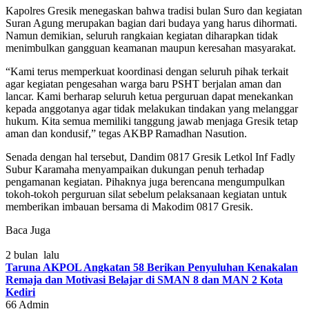
Kapolres Gresik menegaskan bahwa tradisi bulan Suro dan kegiatan
Suran Agung merupakan bagian dari budaya yang harus dihormati.
Namun demikian, seluruh rangkaian kegiatan diharapkan tidak
menimbulkan gangguan keamanan maupun keresahan masyarakat.
“Kami terus memperkuat koordinasi dengan seluruh pihak terkait
agar kegiatan pengesahan warga baru PSHT berjalan aman dan
lancar. Kami berharap seluruh ketua perguruan dapat menekankan
kepada anggotanya agar tidak melakukan tindakan yang melanggar
hukum. Kita semua memiliki tanggung jawab menjaga Gresik tetap
aman dan kondusif,” tegas AKBP Ramadhan Nasution.
Senada dengan hal tersebut, Dandim 0817 Gresik Letkol Inf Fadly
Subur Karamaha menyampaikan dukungan penuh terhadap
pengamanan kegiatan. Pihaknya juga berencana mengumpulkan
tokoh-tokoh perguruan silat sebelum pelaksanaan kegiatan untuk
memberikan imbauan bersama di Makodim 0817 Gresik.
Baca Juga
2 bulan lalu
Taruna AKPOL Angkatan 58 Berikan Penyuluhan Kenakalan
Remaja dan Motivasi Belajar di SMAN 8 dan MAN 2 Kota
Kediri
66
Admin