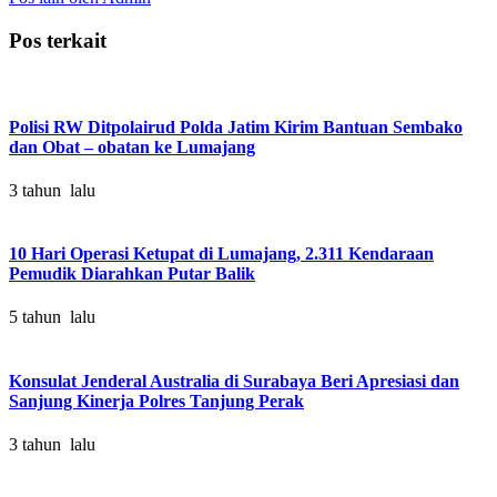
Pos terkait
Polisi RW Ditpolairud Polda Jatim Kirim Bantuan Sembako
dan Obat – obatan ke Lumajang
3 tahun lalu
10 Hari Operasi Ketupat di Lumajang, 2.311 Kendaraan
Pemudik Diarahkan Putar Balik
5 tahun lalu
Konsulat Jenderal Australia di Surabaya Beri Apresiasi dan
Sanjung Kinerja Polres Tanjung Perak
3 tahun lalu