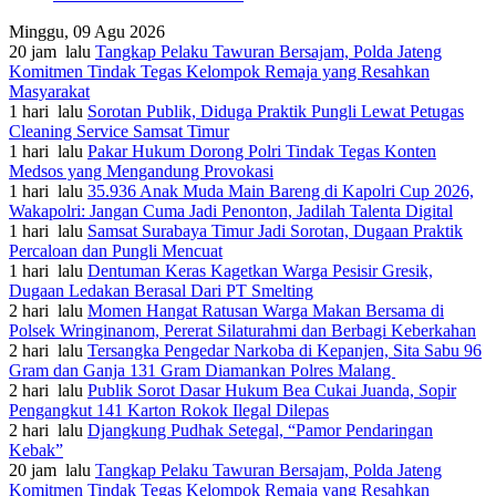
Minggu, 09 Agu 2026
20 jam lalu
Tangkap Pelaku Tawuran Bersajam, Polda Jateng
Komitmen Tindak Tegas Kelompok Remaja yang Resahkan
Masyarakat
1 hari lalu
Sorotan Publik, Diduga Praktik Pungli Lewat Petugas
Cleaning Service Samsat Timur
1 hari lalu
Pakar Hukum Dorong Polri Tindak Tegas Konten
Medsos yang Mengandung Provokasi
1 hari lalu
35.936 Anak Muda Main Bareng di Kapolri Cup 2026,
Wakapolri: Jangan Cuma Jadi Penonton, Jadilah Talenta Digital
1 hari lalu
Samsat Surabaya Timur Jadi Sorotan, Dugaan Praktik
Percaloan dan Pungli Mencuat
1 hari lalu
Dentuman Keras Kagetkan Warga Pesisir Gresik,
Dugaan Ledakan Berasal Dari PT Smelting
2 hari lalu
Momen Hangat Ratusan Warga Makan Bersama di
Polsek Wringinanom, Pererat Silaturahmi dan Berbagi Keberkahan
2 hari lalu
Tersangka Pengedar Narkoba di Kepanjen, Sita Sabu 96
Gram dan Ganja 131 Gram Diamankan Polres Malang
2 hari lalu
Publik Sorot Dasar Hukum Bea Cukai Juanda, Sopir
Pengangkut 141 Karton Rokok Ilegal Dilepas
2 hari lalu
Djangkung Pudhak Setegal, “Pamor Pendaringan
Kebak”
20 jam lalu
Tangkap Pelaku Tawuran Bersajam, Polda Jateng
Komitmen Tindak Tegas Kelompok Remaja yang Resahkan