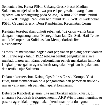
Sementara itu, Ketua PSHT Cabang Gresik Pusat Madiun,
Sukamto, menjelaskan bahwa prosesi pengesahan warga baru
dijadwalkan berlangsung pada Selasa, 16 Juni 2026 mulai pukul
15.00 WIB hingga Rabu dini hari pukul 04.00 WIB di Padepokan
PSHT Cabang Gresik, Desa Kambingan, Kecamatan Cerme.
Kegiatan tersebut akan diikuti sebanyak 462 calon warga baru
dengan mengusung tema “Meneguhkan Jati Diri Setia Hati Terate
untuk Memperkuat Soliditas dan Memperkokoh Jiwa
Nasionalisme”.
“Tradisi ini merupakan bagian dari perjalanan panjang persaudaraan
SH Terate sejak tahun 1922 sebagai bentuk pengukuhan siswa
menjadi warga sah. Kami berkomitmen penuh melakukan langkah-
langkah pencegahan agar seluruh rangkaian kegiatan berjalan aman
dan tertib,” ujar Sukamto.
Dalam rakor tersebut, Kabag Ops Polres Gresik Kompol Yusis
Budi, turut memaparkan pola pengamanan dan pemetaan titik-titik
rawan yang menjadi perhatian aparat keamanan.
Beberapa Kapolsek jajaran juga memberikan atensi khusus, di
antaranya Kapolsek Balongpanggang AKP Wiwit yang mengimbau
peserta agar tidak menggunakan kendaraan roda dua guna