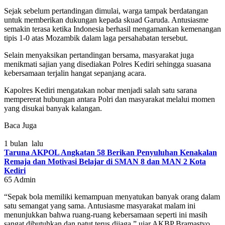
Sejak sebelum pertandingan dimulai, warga tampak berdatangan
untuk memberikan dukungan kepada skuad Garuda. Antusiasme
semakin terasa ketika Indonesia berhasil mengamankan kemenangan
tipis 1-0 atas Mozambik dalam laga persahabatan tersebut.
Selain menyaksikan pertandingan bersama, masyarakat juga
menikmati sajian yang disediakan Polres Kediri sehingga suasana
kebersamaan terjalin hangat sepanjang acara.
Kapolres Kediri mengatakan nobar menjadi salah satu sarana
mempererat hubungan antara Polri dan masyarakat melalui momen
yang disukai banyak kalangan.
Baca Juga
1 bulan lalu
Taruna AKPOL Angkatan 58 Berikan Penyuluhan Kenakalan
Remaja dan Motivasi Belajar di SMAN 8 dan MAN 2 Kota
Kediri
65
Admin
“Sepak bola memiliki kemampuan menyatukan banyak orang dalam
satu semangat yang sama. Antusiasme masyarakat malam ini
menunjukkan bahwa ruang-ruang kebersamaan seperti ini masih
sangat dibutuhkan dan patut terus dijaga,” ujar AKBP Bramastyo.