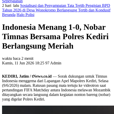
Seperjalanan
2 hari lalu
Sosialisasi dan Penyampaian Tata Tertib Pengisian BPD
Tahun 2026 di Desa Wonokromo Berlangsung Tertib dan Kondusif
Beranda
Halo Polisi
Indonesia Menang 1-0, Nobar
Timnas Bersama Polres Kediri
Berlangsung Meriah
waktu baca 2 menit
Kamis, 11 Jun 2026 18:25
97
Admin
KEDIRI, Jatim / tNews.co.id
— Sorak dukungan untuk Timnas
Indonesia menggema dari Lapangan Apel Mapolres Kediri, Selasa
(9/6/2026) malam. Ratusan pasang mata tertuju ke videotron saat
pertandingan FIFA Matchday antara Indonesia melawan Mozambik
ditayangkan secara langsung dalam kegiatan nonton bareng (nobar)
yang digelar Polres Kediri.