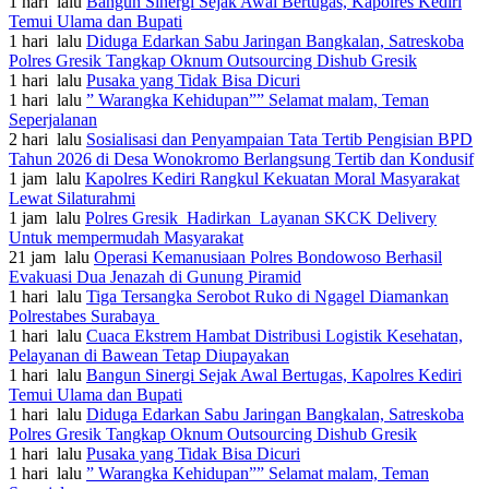
1 hari lalu
Bangun Sinergi Sejak Awal Bertugas, Kapolres Kediri
Temui Ulama dan Bupati
1 hari lalu
Diduga Edarkan Sabu Jaringan Bangkalan, Satreskoba
Polres Gresik Tangkap Oknum Outsourcing Dishub Gresik
1 hari lalu
Pusaka yang Tidak Bisa Dicuri
1 hari lalu
” Warangka Kehidupan”” Selamat malam, Teman
Seperjalanan
2 hari lalu
Sosialisasi dan Penyampaian Tata Tertib Pengisian BPD
Tahun 2026 di Desa Wonokromo Berlangsung Tertib dan Kondusif
1 jam lalu
Kapolres Kediri Rangkul Kekuatan Moral Masyarakat
Lewat Silaturahmi
1 jam lalu
Polres Gresik Hadirkan Layanan SKCK Delivery
Untuk mempermudah Masyarakat
21 jam lalu
Operasi Kemanusiaan Polres Bondowoso Berhasil
Evakuasi Dua Jenazah di Gunung Piramid
1 hari lalu
Tiga Tersangka Serobot Ruko di Ngagel Diamankan
Polrestabes Surabaya
1 hari lalu
Cuaca Ekstrem Hambat Distribusi Logistik Kesehatan,
Pelayanan di Bawean Tetap Diupayakan
1 hari lalu
Bangun Sinergi Sejak Awal Bertugas, Kapolres Kediri
Temui Ulama dan Bupati
1 hari lalu
Diduga Edarkan Sabu Jaringan Bangkalan, Satreskoba
Polres Gresik Tangkap Oknum Outsourcing Dishub Gresik
1 hari lalu
Pusaka yang Tidak Bisa Dicuri
1 hari lalu
” Warangka Kehidupan”” Selamat malam, Teman