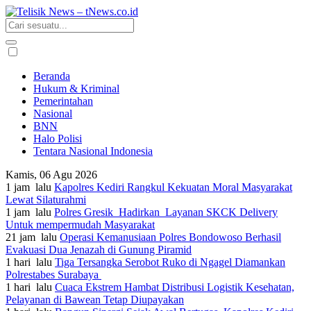
Beranda
Hukum & Kriminal
Pemerintahan
Nasional
BNN
Halo Polisi
Tentara Nasional Indonesia
Kamis, 06 Agu 2026
1 jam lalu
Kapolres Kediri Rangkul Kekuatan Moral Masyarakat
Lewat Silaturahmi
1 jam lalu
Polres Gresik Hadirkan Layanan SKCK Delivery
Untuk mempermudah Masyarakat
21 jam lalu
Operasi Kemanusiaan Polres Bondowoso Berhasil
Evakuasi Dua Jenazah di Gunung Piramid
1 hari lalu
Tiga Tersangka Serobot Ruko di Ngagel Diamankan
Polrestabes Surabaya
1 hari lalu
Cuaca Ekstrem Hambat Distribusi Logistik Kesehatan,
Pelayanan di Bawean Tetap Diupayakan