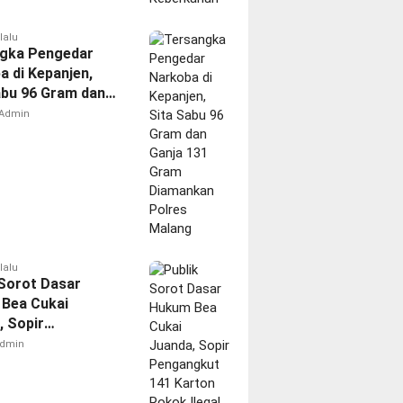
lalu
gka Pengedar
a di Kepanjen,
abu 96 Gram dan
131 Gram
Admin
kan Polres
g
lalu
 Sorot Dasar
Bea Cukai
, Sopir
gkut 141 Karton
dmin
legal Dilepas