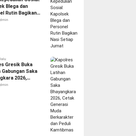
ek Blega dan
el Rutin Bagikan
etiap Jumat
dmin
lalu
es Gresik Buka
n Gabungan Saka
gkara 2026,
Generasi Muda
dmin
akter dan Peduli
bmas