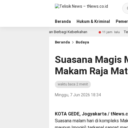
Beranda
Hukum & Kriminal
Pemer
erat Silaturahmi dan Berbagi Keberkahan
Tersangka Pe
11 jam lalu
Beranda
Budaya
Suasana Magis 
Makam Raja Mat
waktu baca 2 menit
Minggu, 7 Jun 2026 18:34
KOTA GEDE, Jogyakarta / tNews.c
Suasana malam hari di kompleks Mak
maupun Imogiri) terkenal sangat magi