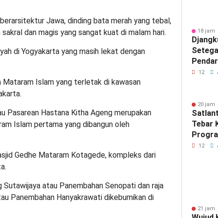
berarsitektur Jawa, dinding bata merah yang tebal,
akral dan magis yang sangat kuat di malam hari.
18 jam 
Djangk
Setega
yah di Yogyakarta yang masih lekat dengan
Pendar
12
a Mataram Islam yang terletak di kawasan
akarta.
20 jam 
u Pasarean Hastana Kitha Ageng merupakan
Satlan
Tebar 
ram Islam pertama yang dibangun oleh
Progra
Berbag
12
asjid Gedhe Mataram Kotagede, kompleks dari
a.
 Sutawijaya atau Panembahan Senopati dan raja
tau Panembahan Hanyakrawati dikebumikan di
21 jam 
Wujud K