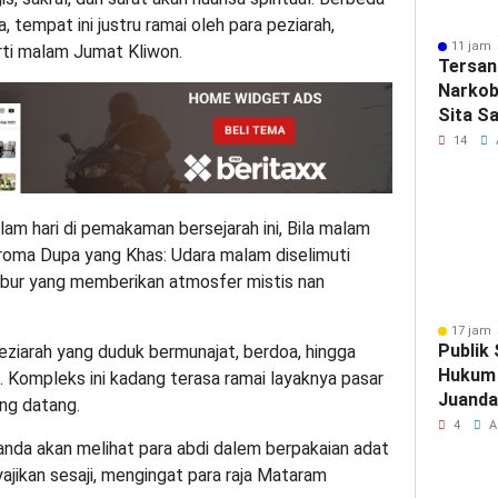
tempat ini justru ramai oleh para peziarah,
11 jam 
ti malam Jumat Kliwon.
Tersan
Narkob
Sita S
Ganja 
14
Diaman
Malan
am hari di pemakaman bersejarah ini, Bila malam
 aroma Dupa yang Khas: Udara malam diselimuti
bur yang memberikan atmosfer mistis nan
17 jam 
Publik
eziarah yang duduk bermunajat, berdoa, hingga
Hukum 
. Kompleks ini kadang terasa ramai layaknya pasar
Juanda
ng datang.
Pengan
4
A
g anda akan melihat para abdi dalem berpakaian adat
Rokok I
jikan sesaji, mengingat para raja Mataram