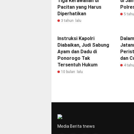
Tiga Kerawanan di
di Ja
Pacitan yang Harus
Polre
Diperhatikan
5 tahu
3 tahun lalu
Instruksi Kapolri
Dalam
Diabaikan, Judi Sabung
Jatan
Ayam dan Dadu di
Peris
Ponorogo Tak
dan C
Tersentuh Hukum
4 tahu
10 bulan lalu
Media Berita tnews