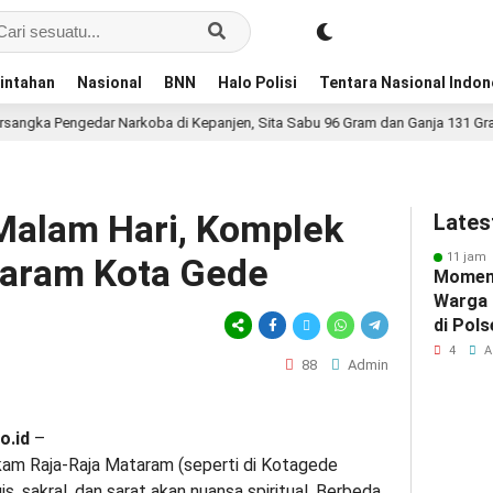
intahan
Nasional
BNN
Halo Polisi
Tentara Nasional Indon
ngedar Narkoba di Kepanjen, Sita Sabu 96 Gram dan Ganja 131 Gram Diama
Malam Hari, Komplek
Lates
11 jam 
aram Kota Gede
Momen
Warga
di Pol
Perera
4
A
88
Admin
Berbag
o.id
–
am Raja-Raja Mataram (seperti di Kotagede
s, sakral, dan sarat akan nuansa spiritual. Berbeda