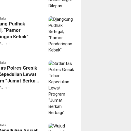
lalu
ung Pudhak
l, “Pamor
ingan Kebak”
Admin
lalu
tas Polres Gresik
Kepedulian Lewat
m “Jumat Berkah
i”
Admin
lalu
epedulian Sosial: