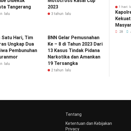
mbe Dibekuk
Motocross Kasal Cup
sta Tangerang
2023
1 hari l
Kapolr
n lalu
3 tahun lalu
Kekuat
Masyar
Silatu
28
 Satu Hari, Tim
BNN Gelar Pemusnahan
ras Ungkap Dua
Ke – 8 di Tahun 2023 Dari
tiwa Pembunuhan
13 Kasus Tindak Pidana
uranmor
Narkotika dan Amankan
19 Tersangka
n lalu
2 tahun lalu
Tentang
Ketentuan dan Kebijakan
Privacy