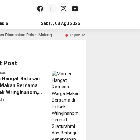
esia
Sabtu, 08 Agu 2026
nkan Polres Malang
Publik Sorot Dasar Hukum Bea Cukai
17 jam lalu
t Post
lalu
 Hangat Ratusan
 Makan Bersama
sek Wringinanom,
t Silaturahmi dan
dmin
i Keberkahan