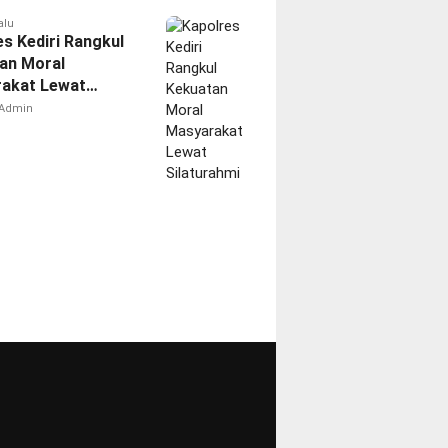
alu
es Kediri Rangkul
an Moral
akat Lewat
rahmi
Admin