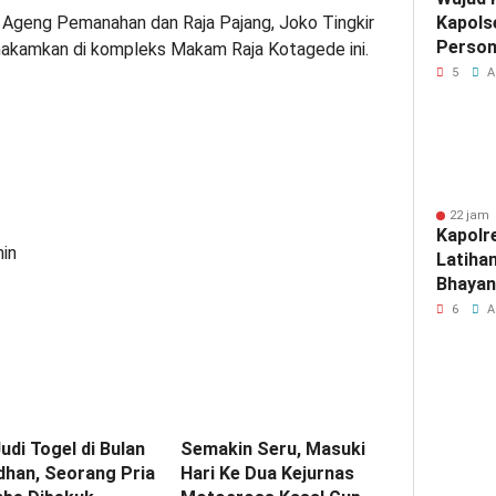
 Ageng Pemanahan dan Raja Pajang, Joko Tingkir
Kapols
Person
imakamkan di kompleks Makam Raja Kotagede ini.
Nasi S
5
A
22 jam 
Kapolr
min
Latiha
Bhayan
Cetak 
6
A
Berkar
Kamti
udi Togel di Bulan
Semakin Seru, Masuki
han, Seorang Pria
Hari Ke Dua Kejurnas