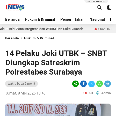
Senin, 10 Agu 2026
Beranda
Hukum & Kriminal
Pemerintahan
Nasional
BN
lai Zona Integritas dan WBBM Bea Cukai Juanda
Tangkap 
1 hari lalu
Beranda
Hukum & Kriminal
14 Pelaku Joki UTBK – SNBT
Diungkap Satreskrim
Polrestabes Surabaya
waktu baca 2 menit
Jumat, 8 Mei 2026 13:45
58
Admin