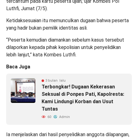
tercantum pada kartu peserta ujian,”ujar Kombes Pol
Luthfi, Jumat (7/5).
Ketidaksesuaian itu memunculkan dugaan bahwa peserta
yang hadir bukan pemilik identitas asli.
“Peserta kemudian diamankan sebelum kasus tersebut
dilaporkan kepada pihak kepolisian untuk penyelidikan
lebih lanjut,” kata Kombes Luthfi.
Baca Juga
3 bulan lalu
Terbongkar! Dugaan Kekerasan
Seksual di Ponpes Pati, Kapolresta:
Kami Lindungi Korban dan Usut
Tuntas
60
Admin
Ia menjelaskan dari hasil penyelidikan anggota dilapangan,