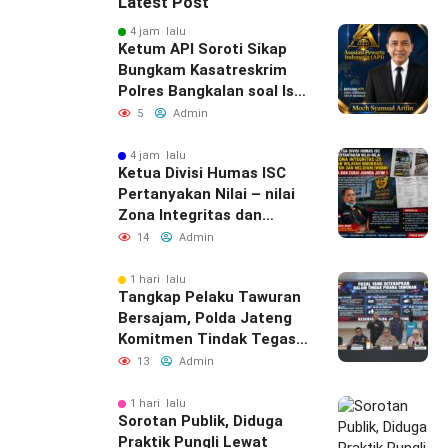
Latest Post
4 jam lalu
Ketum API Soroti Sikap
Bungkam Kasatreskrim
Polres Bangkalan soal Isu
“Atensi Bulanan” Rokok
5
Admin
Ilegal
4 jam lalu
Ketua Divisi Humas ISC
Pertanyakan Nilai – nilai
Zona Integritas dan
WBBM Bea Cukai Juanda
14
Admin
1 hari lalu
Tangkap Pelaku Tawuran
Bersajam, Polda Jateng
Komitmen Tindak Tegas
Kelompok Remaja yang
13
Admin
Resahkan Masyarakat
1 hari lalu
Sorotan Publik, Diduga
Praktik Pungli Lewat