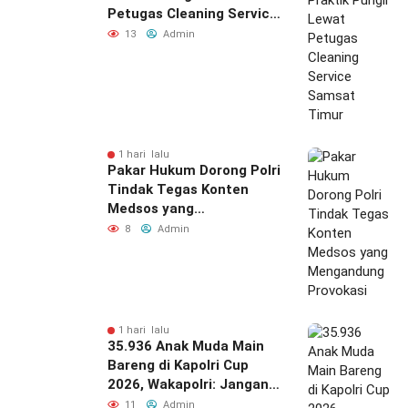
Petugas Cleaning Service
Samsat Timur
13
Admin
1 hari lalu
Pakar Hukum Dorong Polri
Tindak Tegas Konten
Medsos yang
Mengandung Provokasi
8
Admin
1 hari lalu
35.936 Anak Muda Main
Bareng di Kapolri Cup
2026, Wakapolri: Jangan
Cuma Jadi Penonton,
11
Admin