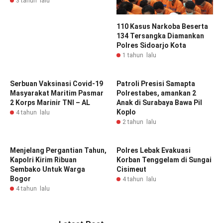
3 tahun lalu
110 Kasus Narkoba Beserta
134 Tersangka Diamankan
Polres Sidoarjo Kota
1 tahun lalu
Serbuan Vaksinasi Covid-19
Patroli Presisi Samapta
Masyarakat Maritim Pasmar
Polrestabes, amankan 2
2 Korps Marinir TNI – AL
Anak di Surabaya Bawa Pil
Koplo
4 tahun lalu
2 tahun lalu
Menjelang Pergantian Tahun,
Polres Lebak Evakuasi
Kapolri Kirim Ribuan
Korban Tenggelam di Sungai
Sembako Untuk Warga
Cisimeut
Bogor
4 tahun lalu
4 tahun lalu