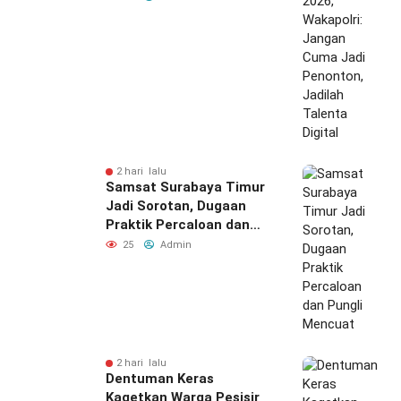
Jadilah Talenta Digital
2 hari lalu
Samsat Surabaya Timur
Jadi Sorotan, Dugaan
Praktik Percaloan dan
Pungli Mencuat
25
Admin
2 hari lalu
Dentuman Keras
Kagetkan Warga Pesisir