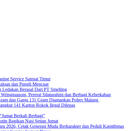
aning Service Samsat Timur
caloan dan Pungli Mencuat
 Ledakan Berasal Dari PT Smelting
ringinanom, Pererat Silaturahmi dan Berbagi Keberkahan
 Gram dan Ganja 131 Gram Diamankan Polres Malang
angkut 141 Karton Rokok Ilegal Dilepas
 “Jumat Berkah Berbagi”
utin Bagikan Nasi Setiap Jumat
ra 2026, Cetak Generasi Muda Berkarakter dan Peduli Kamtibmas