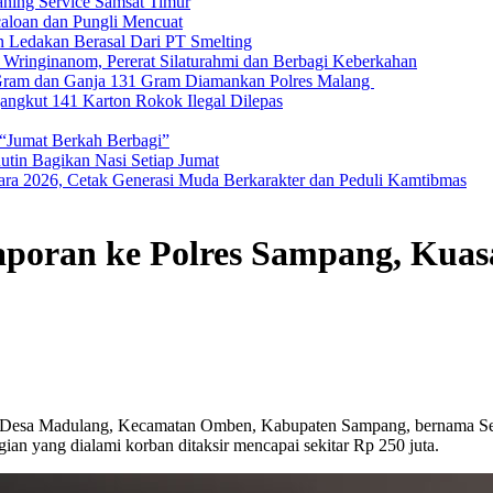
aning Service Samsat Timur
caloan dan Pungli Mencuat
 Ledakan Berasal Dari PT Smelting
ringinanom, Pererat Silaturahmi dan Berbagi Keberkahan
 Gram dan Ganja 131 Gram Diamankan Polres Malang
angkut 141 Karton Rokok Ilegal Dilepas
 “Jumat Berkah Berbagi”
utin Bagikan Nasi Setiap Jumat
ra 2026, Cetak Generasi Muda Berkarakter dan Peduli Kamtibmas
aporan ke Polres Sampang, Kua
 Desa Madulang, Kecamatan Omben, Kabupaten Sampang, bernama Sel
an yang dialami korban ditaksir mencapai sekitar Rp 250 juta.