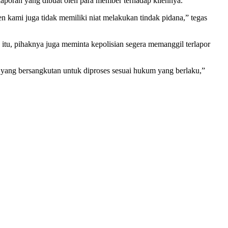
laporan yang dibuat oleh para member terhadap kliennya.
n kami juga tidak memiliki niat melakukan tindak pidana,” tegas
 itu, pihaknya juga meminta kepolisian segera memanggil terlapor
 yang bersangkutan untuk diproses sesuai hukum yang berlaku,”