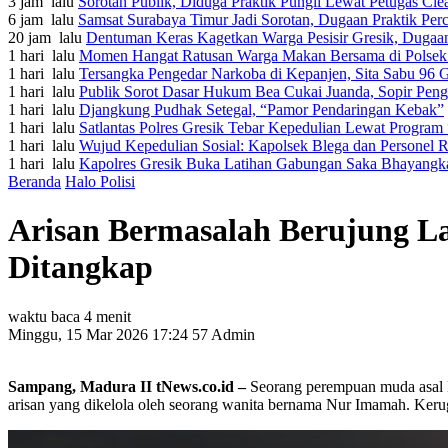
3 jam lalu
Sorotan Publik, Diduga Praktik Pungli Lewat Petugas Cle
6 jam lalu
Samsat Surabaya Timur Jadi Sorotan, Dugaan Praktik Per
20 jam lalu
Dentuman Keras Kagetkan Warga Pesisir Gresik, Dugaan
1 hari lalu
Momen Hangat Ratusan Warga Makan Bersama di Polsek W
1 hari lalu
Tersangka Pengedar Narkoba di Kepanjen, Sita Sabu 96
1 hari lalu
Publik Sorot Dasar Hukum Bea Cukai Juanda, Sopir Peng
1 hari lalu
Djangkung Pudhak Setegal, “Pamor Pendaringan Kebak”
1 hari lalu
Satlantas Polres Gresik Tebar Kepedulian Lewat Program
1 hari lalu
Wujud Kepedulian Sosial: Kapolsek Blega dan Personel R
1 hari lalu
Kapolres Gresik Buka Latihan Gabungan Saka Bhayangka
Beranda
Halo Polisi
Arisan Bermasalah Berujung L
Ditangkap
waktu baca 4 menit
Minggu, 15 Mar 2026 17:24
57
Admin
Sampang, Madura II tNews.co.id –
Seorang perempuan muda asal
arisan yang dikelola oleh seorang wanita bernama Nur Imamah. Kerugi