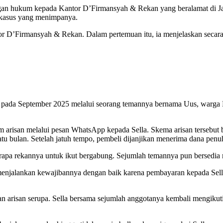
ngan hukum kepada Kantor D’Firmansyah & Rekan yang beralamat di Ja
t kasus yang menimpanya.
or D’Firmansyah & Rekan. Dalam pertemuan itu, ia menjelaskan secara
 pada September 2025 melalui seorang temannya bernama Uus, warga
san melalui pesan WhatsApp kepada Sella. Skema arisan tersebut berup
atu bulan. Setelah jatuh tempo, pembeli dijanjikan menerima dana penuh
rapa rekannya untuk ikut bergabung. Sejumlah temannya pun bersedia 
ai menjalankan kewajibannya dengan baik karena pembayaran kepada Se
isan serupa. Sella bersama sejumlah anggotanya kembali mengikuti 