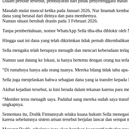
Dalam periode tersebut, pembayaran dari pihak penyelenggara masih
Masalah mulai muncul ketika pada Januari 2026, Nur Imamah kembali
dana yang berasal dari dirinya dan para membernya.
Namun situasi berubah drastis pada 3 Februari 2026.
Tanpa pemberitahuan, nomor WhatsApp Sella tiba-tiba diblokir oleh 
Hingga saat ini dana yang telah dikirimkan tidak pernah dikembalika
Sella mengaku telah berupaya menagih dan mencari keberadaan terl
Namun saat datang ke lokasi, ia hanya bertemu dengan orang tua terl
“Di rumahnya hanya ada orang tuanya. Mereka bilang tidak tahu apa-a
Sella juga menjelaskan bahwa sebagian dana yang ia transfer kepad
Akibat kejadian tersebut, ia kini berada dalam tekanan karena para 
“Member terus menagih saya. Padahal uang mereka sudah saya transf
ungkapnya.
Sementara itu, Dodik Firmansyah selaku kuasa hukum Sella menegask
karena sebelumnya sistem arisan tersebut berjalan lancar dan sempa