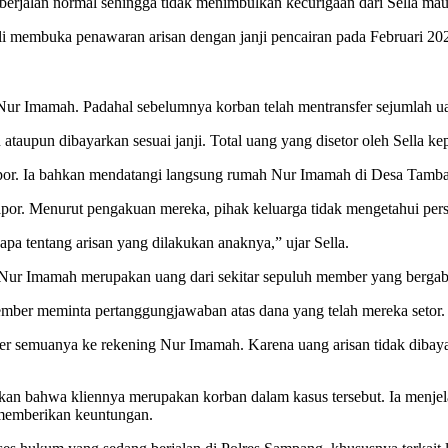
 berjalan normal sehingga tidak menimbulkan kecurigaan dari Sella m
 membuka penawaran arisan dengan janji pencairan pada Februari 202
Nur Imamah. Padahal sebelumnya korban telah mentransfer sejumlah uan
n ataupun dibayarkan sesuai janji. Total uang yang disetor oleh Sella
apor. Ia bahkan mendatangi langsung rumah Nur Imamah di Desa Tamb
apor. Menurut pengakuan mereka, pihak keluarga tidak mengetahui pers
pa tentang arisan yang dilakukan anaknya,” ujar Sella.
a Nur Imamah merupakan uang dari sekitar sepuluh member yang bergab
member meminta pertanggungjawaban atas dana yang telah mereka setor.
er semuanya ke rekening Nur Imamah. Karena uang arisan tidak dibay
an bahwa kliennya merupakan korban dalam kasus tersebut. Ia menjel
t memberikan keuntungan.