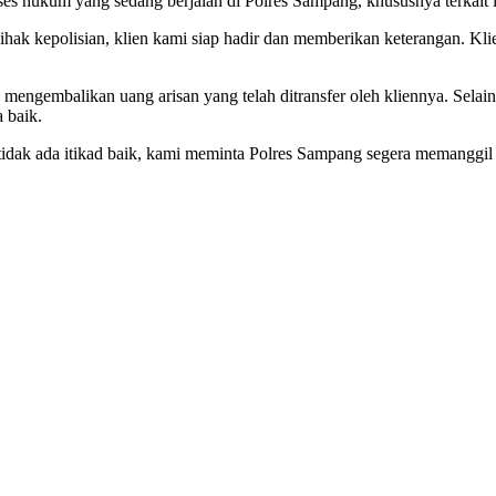
ses hukum yang sedang berjalan di Polres Sampang, khususnya terkait 
ihak kepolisian, klien kami siap hadir dan memberikan keterangan. Klie
engembalikan uang arisan yang telah ditransfer oleh kliennya. Selain
 baik.
 tidak ada itikad baik, kami meminta Polres Sampang segera memanggil