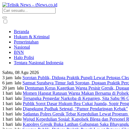
Beranda
Hukum & Kriminal
Pemerintahan
Nasional
BNN
Halo Polisi
Tentara Nasional Indonesia
Sabtu, 08 Agu 2026
3 jam lalu
Sorotan Publik, Diduga Praktik Pungli Lewat Petugas Cle
6 jam lalu
Samsat Surabaya Timur Jadi Sorotan, Dugaan Praktik Per
20 jam lalu
Dentuman Keras Kagetkan Warga Pesisir Gresik, Dugaan
1 hari lalu
Momen Hangat Ratusan Warga Makan Bersama di Polsek W
1 hari lalu
Tersangka Pengedar Narkoba di Kepanjen, Sita Sabu 96
1 hari lalu
Publik Sorot Dasar Hukum Bea Cukai Juanda, Sopir Peng
1 hari lalu
Djangkung Pudhak Setegal, “Pamor Pendaringan Kebak”
1 hari lalu
Satlantas Polres Gresik Tebar Kepedulian Lewat Program
1 hari lalu
Wujud Kepedulian Sosial: Kapolsek Blega dan Personel R
1 hari lalu
Kapolres Gresik Buka Latihan Gabungan Saka Bhayangka