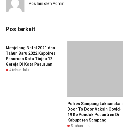
Pos lain oleh Admin
Pos terkait
Menjelang Natal 2021 dan
Polres Sampang Laksanakan
Tahun Baru 2022 Kapolres
Door To Door Vaksin Covid-
Pasuruan Kota Tinjau 12
19 Ke Pondok Pesantren Di
Gereja Di Kota Pasuruan
Kabupaten Sampang
4 tahun lalu
5 tahun lalu
Kolonel Laut (P) Octavianus
Yuk Download Aplikasi Super
Budi Susanto, S.H., M.Si
App Presisi Polri, Begini
Jabat Dankodikopsla
Penjelasan Kabidhumas
Kodiklatal
Polda Banten
5 tahun lalu
3 tahun lalu
Pemuda Gempal Bertato,
Satresnarkoba Polres Kediri